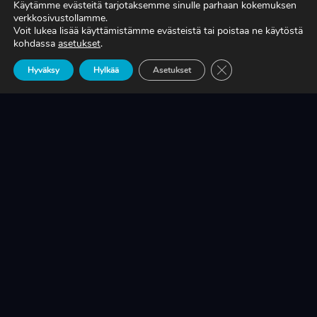
Käytämme evästeitä tarjotaksemme sinulle parhaan kokemuksen
verkkosivustollamme.
Voit lukea lisää käyttämistämme evästeistä tai poistaa ne käytöstä
TIEDÄTKÖ, MITÄ TUOTANTONNE OIKEASTI
kohdassa
asetukset
.
MAKSAA?
Sulje evästebanneri
Hyväksy
Hylkää
Asetukset
LUE LISÄÄ
KRIISINKESTÄVÄ KASVU ON SUOMEN
TEOLLISUUDEN ELINEHTO
LUE LISÄÄ
A-RYUNG-PUMPPUJEN YLEISIMMÄT
VARAOSAT NYT SUORAAN TEKUPITIN
VARASTOSTA
LUE LISÄÄ