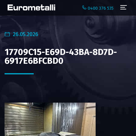
Navi
0400 376 535
26.05.2026
17709C15-E69D-43BA-8D7D-
6917E6BFCBD0