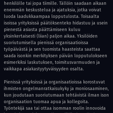
henkilölle tai jopa tiimille. ­Tällöin saadaan aikaan
enemmän keskustelua ja ajatuksia, jotka voivat
luoda laadukkaampaa lopputulosta. ­Toisaalta
isoissa yrityksissä päätöksenteko hidastuu ja usein
pienestä asiasta päättämiseen kuluu
yksinkertaisesti (liian) paljon aikaa. ­Yksilöiden
suoriutumisella pienissä organisaatioissa
työpäivästä ja sen tuomista haasteista saattaa
saada isonkin merkityksen päivän lopputulokseen
esimerkiksi laskutuksen, toimitusvarmuuden ja
vaikkapa asiakastyytyväisyyden osalta.
Pienissä yrityksissä ja organisaatioissa korostuvat
ihmisten ongelmanratkaisukyky ja moniosaaminen,
kun joudutaan suoriutumaan tehtävistä ilman ison
organisaation tuomaa apua ja kollegoita.
Työntekijä saa tai ottaa isomman roolin innovoida