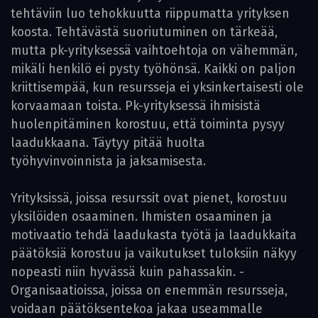
tehtäviin luo tehokkuutta riippumatta yrityksen
koosta. Tehtävästä suoriutuminen on tärkeää,
mutta pk-yrityksessä vaihtoehtoja on vähemmän,
mikäli henkilö ei pysty työhönsä. Kaikki on paljon
kriittisempää, kun resursseja ei yksinkertaisesti ole
korvaamaan toista. Pk-yrityksessä ihmisistä
huolenpitäminen korostuu, että toiminta pysyy
laadukkaana. Täytyy pitää huolta
työhyvinvoinnista ja jaksamisesta.
Yrityksissä, joissa resurssit ovat pienet, korostuu
yksilöiden osaaminen. Ihmisten osaaminen ja
motivaatio tehdä laadukasta työtä ja laadukkaita
päätöksiä korostuu ja vaikutukset tuloksiin näkyy
nopeasti niin hyvässä kuin pahassakin. ­
Organisaatioissa, joissa on enemmän resursseja,
voidaan päätöksentekoa jakaa useammalle