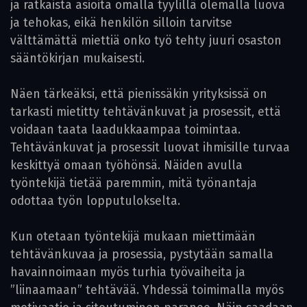
ja ratkaista asioita omalla tyylillä olemalla luova
ja tehokas, eikä henkilön silloin tarvitse
välttämättä miettiä onko työ tehty juuri osaston
sääntökirjan mukaisesti.
Näen tärkeäksi, että pienissäkin yrityksissä on
tarkasti mietitty tehtävänkuvat ja prosessit, että
voidaan taata laadukkaampaa toimintaa.
Tehtävänkuvat ja prosessit luovat ihmisille turvaa
keskittyä omaan työhönsä. Näiden avulla
työntekijä tietää paremmin, mitä työnantaja
odottaa työn lopputulokselta.
Kun otetaan työntekijä mukaan miettimään
tehtävänkuvaa ja prosessia, pystytään samalla
havainnoimaan myös turhia työvaiheita ja
”liinaamaan” tehtävää. Yhdessä toimimalla myös