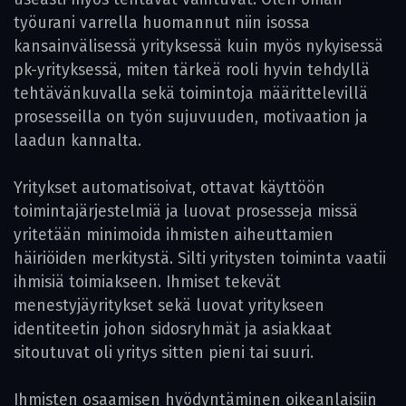
työurani varrella huomannut niin isossa
kansainvälisessä yrityksessä kuin myös nykyisessä
pk-yrityksessä, miten tärkeä rooli hyvin tehdyllä
tehtävänkuvalla sekä toimintoja määrittelevillä
prosesseilla on työn sujuvuuden, motivaation ja
laadun kannalta.
Yritykset automatisoivat, ottavat käyttöön
toimintajärjestelmiä ja luovat prosesseja missä
yritetään minimoida ihmisten aiheuttamien
häiriöiden merkitystä. Silti yritysten toiminta vaatii
ihmisiä toimiakseen. Ihmiset tekevät
menestyjäyritykset sekä luovat yritykseen
identiteetin johon sidosryhmät ja asiakkaat
sitoutuvat oli yritys sitten pieni tai suuri.
Ihmisten osaamisen hyödyntäminen oikeanlaisiin