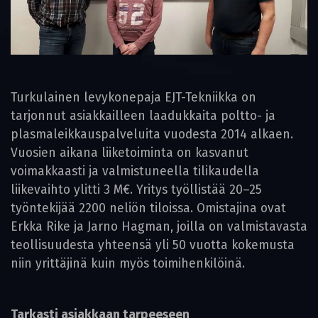
Turkulainen levykonepaja EJT-Tekniikka on
tarjonnut asiakkailleen laadukkaita poltto- ja
plasmaleikkauspalveluita vuodesta 2014 alkaen.
Vuosien aikana liiketoiminta on kasvanut
voimakkaasti ja valmistuneella tilikaudella
liikevaihto ylitti 3 M€. Yritys työllistää 20–25
työntekijää 2200 neliön tiloissa. Omistajina ovat
Erkka Rike ja Jarno Hagman, joilla on valmistavasta
teollisuudesta yhteensä yli 50 vuotta kokemusta
niin yrittäjinä kuin myös toimihenkilöinä.
Tarkasti asiakkaan tarpeeseen