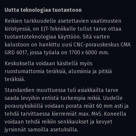
Uutta teknologiaa tuotantoon
Reikien tarkkuudelle asetettavien vaatimusten
kiristyessä, on EJT-Tekniikalle tullut tarve ottaa
tuotantoteknologiaa käyttöön. Sitä varten
kalustoon on hankittu uusi CNC-porauskeskus CMA
GRD 6017, jossa työala on 1700 x 6000 mm.
Keskuksella voidaan käsitellä myös
ruostumattomia teräksiä, alumiinia ja pitkiä
teräksiä.
Standardien muuttuessa tuli asiakkailta tarve
saada levyihin entistä tarkempia reikiä. Uudelle
porausyksiköllä voidaan porata reiät 60 mm asti ja
tehdä tarvittaessa kierrereiät max. M45. Koneella
voidaan tehdä reikiin senkkaukset ja kevyet
jyrsinnät samoilla asetuksilla.