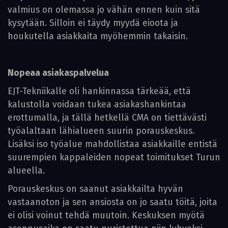
valmius on olemassa jo vähän ennen kuin sitä
kysytään. Silloin ei täydy myydä eioota ja
houkutella asiakkaita myöhemmin takaisin.
Nopeaa asiakaspalvelua
EJT-Tekniikalle oli hankinnassa tärkeää, että
kalustolla voidaan tukea asiakashankintaa
erottumalla, ja tällä hetkellä CMA on tiettävästi
työalaltaan lähialueen suurin porauskeskus.
Lisäksi iso työalue mahdollistaa asiakkaille entistä
suurempien kappaleiden nopeat toimitukset Turun
alueella.
Porauskeskus on saanut asiakkailta hyvän
vastaanoton ja sen ansiosta on jo saatu töitä, joita
ei olisi voinut tehdä muutoin. Keskuksen myötä