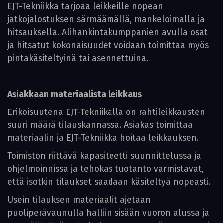
EJT-Tekniikka tarjoaa leikkeille nopean
jatkojalostuksen särmäämällä, mankeloimalla ja
hitsauksella. Alihankintakumppanien avulla osat
ja hitsatut kokonaisuudet voidaan toimittaa myös
pintakäsiteltyinä tai asennettuina.
Asiakkaan materiaalista leikkaus
Erikoisuutena EJT-Tekniikalla on rahtileikkausten
suuri määrä tilauskannassa. Asiakas toimittaa
materiaalin ja EJT-Tekniikka hoitaa leikkauksen.
Toimiston riittävä kapasiteetti suunnittelussa ja
ohjelmoinnissa ja tehokas tuotanto varmistavat,
että isotkin tilaukset saadaan käsiteltyä nopeasti.
Usein tilauksen materiaalit ajetaan
puoliperävaunulla halliin sisään vuoron alussa ja