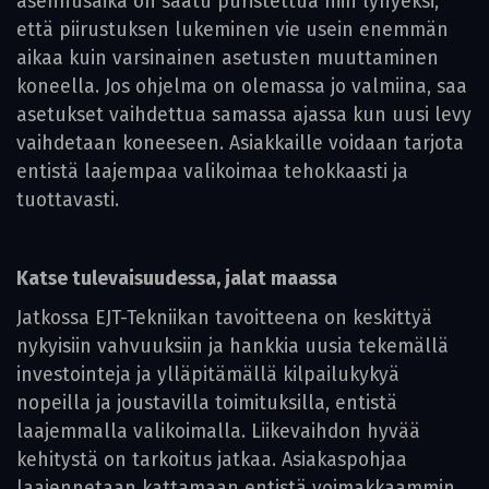
asennusaika on saatu puristettua niin lyhyeksi,
että piirustuksen lukeminen vie usein enemmän
aikaa kuin varsinainen asetusten muuttaminen
koneella. Jos ohjelma on olemassa jo valmiina, saa
asetukset vaihdettua samassa ajassa kun uusi levy
vaihdetaan koneeseen. Asiakkaille voidaan tarjota
entistä laajempaa valikoimaa tehokkaasti ja
tuottavasti.
Katse tulevaisuudessa, jalat maassa
Jatkossa EJT-Tekniikan tavoitteena on keskittyä
nykyisiin vahvuuksiin ja hankkia uusia tekemällä
investointeja ja ylläpitämällä kilpailukykyä
nopeilla ja joustavilla toimituksilla, entistä
laajemmalla valikoimalla. Liikevaihdon hyvää
kehitystä on tarkoitus jatkaa. Asiakaspohjaa
laajennetaan kattamaan entistä voimakkaammin