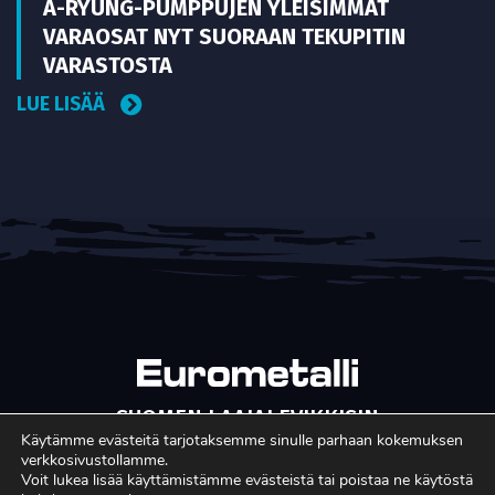
A-RYUNG-PUMPPUJEN YLEISIMMÄT
VARAOSAT NYT SUORAAN TEKUPITIN
VARASTOSTA
LUE LISÄÄ
SUOMEN LAAJALEVIKKISIN
METALLITEOLLISUUDEN ERIKOISLEHTI
Käytämme evästeitä tarjotaksemme sinulle parhaan kokemuksen
verkkosivustollamme.
Copyright © Faktavisa Oy / Eurometalli 2017. All Rights
Voit lukea lisää käyttämistämme evästeistä tai poistaa ne käytöstä