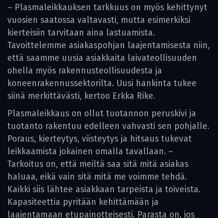
– Plasmaleikkauksen tarkkuus on myös kehittynyt
vuosien saatossa valtavasti, mutta esimerkiksi
kierteisiin tarvitaan aina lastuamista.
Tavoittelemme asiakaspohjan laajentamisesta niin,
että saamme uusia asiakkaita laivateollisuuden
ohella myös raken­nusteollisuudesta ja
koneenrakennussektorilta. Uusi hankinta tukee
siinä merkittävästi, kertoo Erkka Rike.
Plasmaleikkaus on ollut tuotannon peruskivi ja
tuotanto rakentuu edelleen vahvasti sen pohjalle.
Poraus, kierteytys, viisteytys ja hitsaus tukevat
leikkaamista jokainen omalla tavallaan. –
Tarkoitus on, että meiltä saa sitä mitä asiakas
haluaa, eikä vain sitä mitä me voimme tehdä.
Kaikki siis lähtee asiakkaan tarpeista ja toiveista.
Kapasiteettia pyritään kehittämään ja
laajentamaan etupainotteisesti. Parasta on, jos