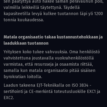
sen päätyttyä auto hakee saman perävaunun pois,
valmiilla leikkeillä täytettynä. Täydellä
kapasiteetilla levyä kulkee tuotannon läpi yli 1200
tonnia kuukaudessa.
Matala organisaatio takaa kustannustehokkaan ja
laadukkaan tuotannon
Yrityksen koko tukee vahvuuksia. Oma henkilöstö
vahvistettuna joustavalla vuokrahenkilöstöllä
varmistaa, että resursseja ja osaamista riittää,
samalla kun matala organisaatio pitää sisäisen
byrokratian loitolla.
Laadun takeena EJT-Tekniikalla on ISO 3834 -
sertifiointi ja CE-merkintä toteutusluokille EXC1 ja
EXC2.