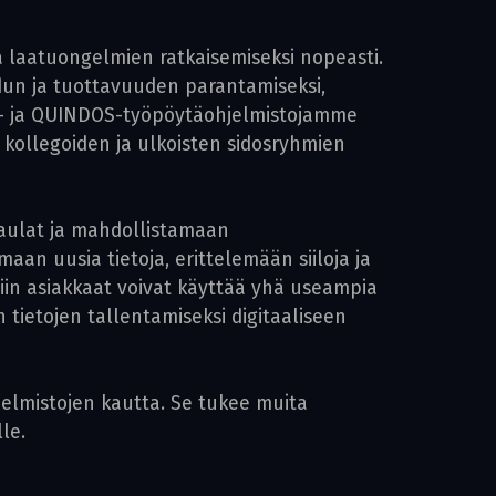
a laatuongelmien ratkaisemiseksi nopeasti.
dun ja tuottavuuden parantamiseksi,
IS- ja QUINDOS-työpöytäohjelmistojamme
yä kollegoiden ja ulkoisten sidosryhmien
aulat ja mahdollistamaan
an uusia tietoja, erittelemään siiloja ja
in asiakkaat voivat käyttää yhä useampia
n tietojen tallentamiseksi digitaaliseen
elmistojen kautta. Se tukee muita
le.