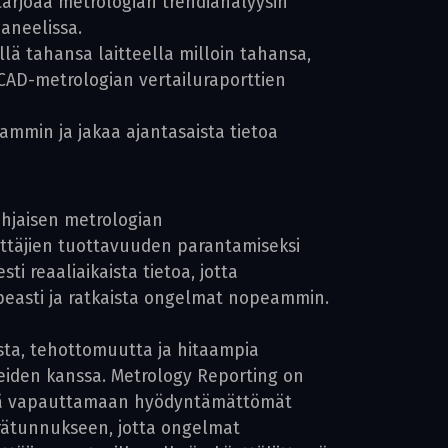
 tarjoaa metrologian trendianalyysin
paneelissa.
llä tahansa laitteella milloin tahansa,
a CAD-metrologian vertailuraporttien
ammin ja jakaa ajantasaista tietoa
hjaisen metrolo­gian
äyttäjien tuottavuuden parantamiseksi
i reaaliaikaista tietoa, jotta
opeasti ja ratkaista ongelmat nopeammin.
sta, tehottomuutta ja hitaampia
aneiden kanssa. Metrology Reporting on
ksiä vapauttamaan hyödyntämättömät
erätunnukseen, jotta ongelmat