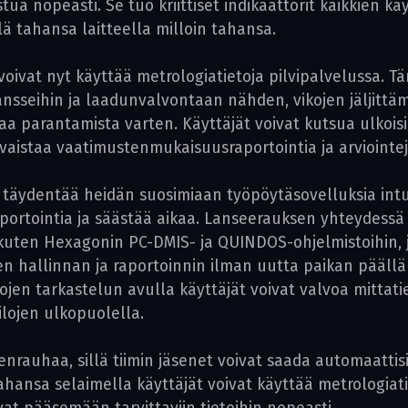
 nopeasti. Se tuo kriittiset indikaattorit kaikkien käyt
lä tahansa laitteella milloin tahansa.
, voivat nyt käyttää metrologiatietoja pilvipalvelussa.
ransseihin ja laadunvalvontaan nähden, vikojen jäljittä
 parantamista varten. Käyttäjät voivat kutsua ulkoisi
ivaistaa vaatimustenmukaisuusraportointia ja arviointeja
täydentää heidän suosimiaan työpöytäsovelluksia intuiti
raportointia ja säästää aikaa. Lanseerauksen yhteydes
, kuten Hexagonin PC-DMIS- ja QUINDOS-ohjelmistoihin,
jen hallinnan ja raportoinnin ilman uutta paikan päällä 
jen tarkastelun avulla käyttäjät voivat valvoa mittati
tilojen ulkopuolella.
rauhaa, sillä tiimin jäsenet voivat saada automaattisi
ahansa selaimella käyttäjät voivat käyttää metrologiati