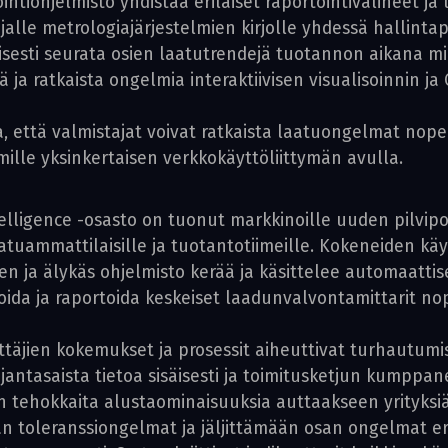
intiohjelmisto yhdistää erilaiset raportointivälineet ja
alle metrologiajärjestelmien kirjolle yhdessä hallinta
kaisesti seurata osien laatutrendejä tuotannon aikana mi
 ja ratkaista ongelmia interaktiivisen visualisoinnin j
, että valmistajat voivat ratkaista laatuongelmat nope
hmille yksinkertaisen verkkokäyttöliittymän avulla.
lligence -osasto on tuonut markkinoille uuden pilvipo
aatuammattilaisille ja tuotantotiimeille. Kokeneiden k
 ja älykäs ohjelmisto kerää ja käsittelee automaattisest
soida ja raportoida keskeiset laadunvalvontamittarit n
täjien kokemukset ja prosessit aiheuttivat turhautumi
a ajantasaista tietoa sisäisesti ja toimitusketjun kumpp
n tehokkaita alustaominaisuuksia auttaakseen yrity
aan toleranssiongelmat ja jäljittämään osan ongelmat 