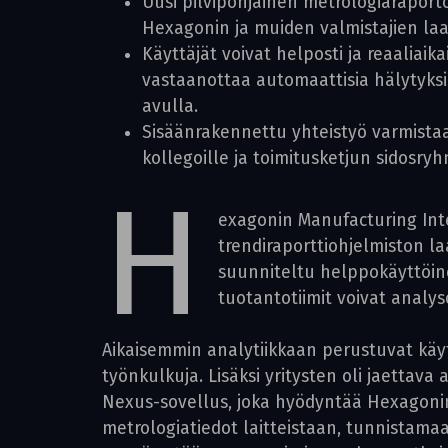
Uusi pilvipohjainen metrologia­raporto
Hexagonin ja muiden valmistajien laaj
Käyttäjät voivat helposti ja reaaliai
vastaanottaa automaattisia hälytyksiä
avulla.
Sisäänrakennettu yhteistyö varmistaa
kollegoille ja toimitusketjun sidosry
H
exagonin Manufacturing Inte
trendiraporttiohjelmiston l
suunniteltu helppokäyttöinen
tuotantotiimit voivat analy
Aikaisemmin analytiikkaan perustuvat käyt
työnkulkuja. Lisäksi yritysten oli jaettav
Nexus-sovellus, joka hyödyntää Hexagoni
metrologiatiedot laitteistaan, tunnistam