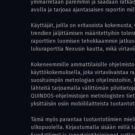
ymmärretään paremmin ja saadaan ratkaistua
avulla ja tarjoaa ajantasaisen raportin mil
Käyttäjät, joilla on eritasoista kokemusta
trendien jäljittämisen määritettyihin tole
raporttien luomisen tehokkaammin jatkuvaa
lukuraporttia Nexusin kautta, mikä virtavi
Kokeneemmille ammattilaisille ohjelmisto 
käyttökokemuksella, joka virtaviivaistaa 
suosituimpiin metrologian ohjelmistoihin
lähteitä tarjoamalla välittömän pilvitieto
QUINDOS-ohjelmistojen metrologisten tieto
yksittäisiin osiin mobiililaitteista tuotanto
Tämä myös parantaa tuotantotiimien mielen
ulkopuolella. Kirjautumalla sisään millä t