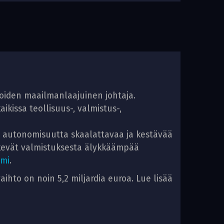
koiden maailmanlaajuinen johtaja.
kissa teollisuus-, valmistus-,
a autonomisuutta skaalattavaa ja kestävää
tekevät valmistuksesta älykkäämpää
mi
.
ihto on noin 5,2 miljardia euroa. Lue lisää