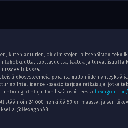
en, kuten anturien, ohjelmistojen ja itsenäisten teknii
tehokkuutta, tuottavuutta, laatua ja turvallisuutta kai
uvuussovelluksissa.
skeisiä ekosysteemejä parantamalla niiden yhteyksiä j
uring Intelligence -osasto tarjoaa ratkaisuja, jotka 
 metrologiatietoja. Lue lisää osoitteessa
hexagon.com/
stää noin 24 000 henkilöä 50 eri maassa, ja sen liikeva
nuksella @HexagonAB.