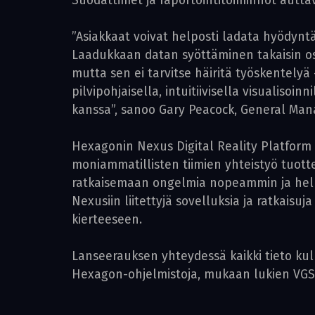
Suodattimet ja raportointitoiminnot auttav
”Asiakkaat voivat helposti ladata hyödynt
Laadukkaan datan syöttäminen takaisin os
mutta sen ei tarvitse häiritä työskentel
pilvipohjaisella, intuitiivisella visualiso
kanssa”, sanoo ­Gary Peacock, General Man
Hexagonin Nexus Digital Reality Platfor
moniammatillisten tiimien yhteistyö tuotte
ratkaisemaan ongelmia nopeammin ja help
Nexusiin liitettyjä sovelluksia ja ratkaisu
kierteeseen.
Lanseerauksen yhteydessä kaikki tieto ku
Hexagon-ohjelmistoja, mukaan lukien VGSTU