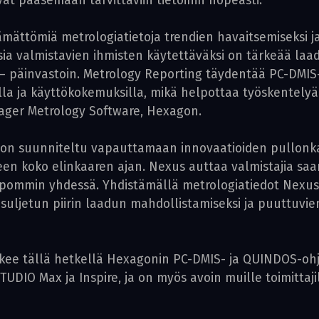
at pääsemään tarvittaviin tietoihin nopeasti.
ämättömiä metrologiatietoja tren­dien havaitsemiseksi j
ia valmistavien ihmisten käytettäväksi on tärkeää laa
yä – päinvastoin. Metrology Reporting täydentää PC-DM
innilla ja käyttökokemuksilla, mikä helpottaa työskentel
ager Metrology Soft­ware, Hexagon.
m on suunniteltu vapauttamaan innovaatioiden pullonk
en koko elinkaaren ajan. Nexus auttaa valmistajia saama
ommin yhdessä. Yhdistämällä metrologiatiedot Nexusi
ja suljetun piirin laadun mahdollistamiseksi ja puuttuvie
lkee tällä hetkellä Hexagonin PC-DMIS- ja QUINDOS-ohj
DIO Max ja Inspire, ja on myös avoin muille toimittajil