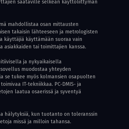
tä­jien saataville selkeän käyttöliittymän
 Tämä mahdollistaa osan mittausten
misen takaisin lähteeseen ja metrologisten
a käyttäjiä käyttämään suoraa vain
 asiakkaiden tai toimittajien kanssa.
ivisella ja nykyaikaisella
sä sovellus muodostaa yhteyden
 ja se tukee myös kolmansien osapuolten
toimivaa IT-tekniikkaa. PC-DMIS- ja
etojen laatua osaerissä ja syventyä
a hälytyksiä, kun tuotanto on toleranssin
etoja missä ja milloin tahansa.