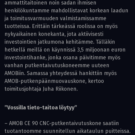
ammattitaitoinen noin sadan ihmisen
henkilökuntamme mahdollistavat korkean laadun
ja toimitusvarmuuden valmistamissamme
tuotteissa. Erittäin tärkeässä roolissa on myös
nykyaikainen konekanta, jota aktiivisesti
investointien jatkumona kehitämme. Tälläkin
hetkellä meillä on käynnissä 3,5 miljoonan euron
investointihanke, jonka osana päivitimme myös
vanhan putkentaivutuskoneemme uuteen
AMOBiin. Samassa yhteydessä hankittiin myös
AMOB-putkenpäänmuovauskone, kertoo
toimitusjohtaja Juha Riikonen.
”Vossilla tieto-taitoa löytyy”
– AMOB CE 90 CNC-putkentaivutuskone saatiin
tuotantoomme suunnitellun aikataulun puitteissa.