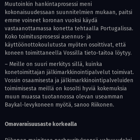
Muutoinkin hankintaprosessi meni
kokonaisuudessaan suunnitelmien mukaan, paitsi
emme voineet koronan vuoksi käydä
vastaanottamassa konetta tehtaalla Portugalissa.
Koko toimitusprosessi asennus- ja
käyttöönottokoulutusta myöten osoittivat, että
koneen toimittaneella Vossilla tieto-taitoa löytyy.
– Meille on suuri merkitys sillä, kuinka
konetoimittajan jälkimarkkinointipalvelut toimivat.
Vossin osaamisesta ja jälkimarkkinointipalveluiden
toimimisesta meillä on kosolti hyviä kokemuksia
muun muassa tuotannossa olevan useamman
Baykal-­levykoneen myötä, sanoo Riikonen.
Omavaraisuusaste korkealla