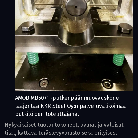
AMOB MB60/1 -putkenpäänmuovaus­kone
laajentaa KKR Steel Oy:n palvelu­valikoimaa
putkitöiden toteuttajana.
Nykyaikaiset tuotantokoneet, avarat ja valoisat
tilat, kattava teräslevyvarasto sekä erityisesti