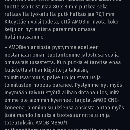
tuotteissa toistuvaa 80 x 8 mm putkea sekä
rullaavilla työkaluilla putkihalkaisijaa 76,1 mm.
Kiteyttäen voisi todeta, että AMOBin myötä koko
ketju on nyt entistä paremmin omassa
hallinnassamme.
– AMOBien ansiosta pystymme edelleen
nostamaan oman tuotantomme jalostusarvoa ja
omavaraisuusastetta. Kun putkia ei tarvitse enää
kuljetella alihankkijoille ja takaisin,
toimitusvarmuus, palvelun joustavuus ja
toimitusten nopeus paranee. Pystymme nyt myös
myymään taivutustyötä alihankintana ulos, mitä
emme ole aiemmin kyenneet tarjota. AMOB CNC-
koneena ja ominaisuuksiensa ansiosta antaa myös
lisää mahdollisuuksia tuotesuunnitteluun ja
toteutuksiin. AMOB MB60/1 -