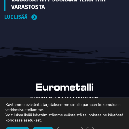
VARASTOSTA
LUE LISÄÄ
SUOMEN LAAJALEVIKKISIN
METALLITEOLLISUUDEN ERIKOISLEHTI
Käytämme evästeitä tarjotaksemme sinulle parhaan kokemuksen
verkkosivustollamme.
Copyright © Faktavisa Oy / Eurometalli 2017. All Rights
Voit lukea lisää käyttämistämme evästeistä tai poistaa ne käytöstä
kohdassa
asetukset
.
Reserved. · Toteutus:
Värikäs