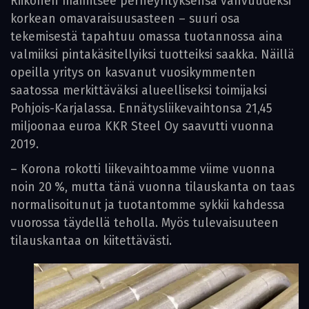
Riikonen mainitsee perheyrityksensä vahvuudeksi
korkean omavaraisuusasteen – suuri osa
tekemisestä tapahtuu omassa tuotannossa aina
valmiiksi pintakäsitellyiksi tuotteiksi saakka. Näillä
opeilla yritys on kasvanut vuosikymmenten
saatossa merkittäväksi alueelliseksi toimijaksi
Pohjois-Karjalassa. Ennätysliikevaihtonsa 21,45
miljoonaa euroa KKR Steel Oy saavutti vuonna
2019.
– Korona rokotti liikevaihtoamme viime vuonna
noin 20 %, mutta tänä vuonna tilauskanta on taas
normalisoitunut ja tuotantomme sykkii kahdessa
vuorossa täydellä teholla. Myös tulevaisuuteen
tilauskantaa on kiitettävästi.