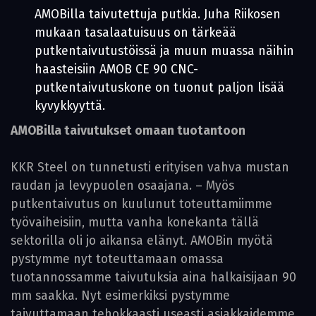
AMOBilla taivutettuja putkia. Juha Riikosen
mukaan tasalaatuisuus on tärkeää
putkentaivutustöissä ja muun muassa näihin
haasteisiin AMOB CE 90 CNC-
putkentaivutuskone on tuonut paljon lisää
kyvykkyyttä.
AMOBilla taivutukset omaan tuotantoon
KKR Steel on tunnetusti erityisen vahva mustan
raudan ja levypuolen osaajana. – Myös
putkentaivutus on kuulunut toteuttamiimme
työvaiheisiin, mutta vanha konekanta tällä
sektorilla oli jo aikansa elänyt. AMOBin myötä
pystymme nyt toteuttamaan omassa
tuotannossamme taivutuksia aina halkaisijaan 90
mm saakka. Nyt esimerkiksi pystymme
taivuttamaan tehokkaasti useasti asiakkaidemme