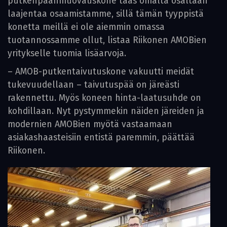
putkenpäänmuovauskone taas omalta osaltaan
laajentaa osaamistamme, sillä tämän tyyppistä
konetta meillä ei ole aiemmin omassa
tuotannossamme ollut, listaa Riikonen AMOBien
yritykselle tuomia lisäarvoja.
– AMOB-putkentaivutuskone vakuutti meidät
tukevuudellaan – taivutuspää on järeästi
rakennettu. Myös koneen hinta-laatusuhde on
kohdillaan. Nyt pystymmekin näiden järeiden ja
modernien AMOBien myötä vastaamaan
asiakashaasteisiin entistä paremmin, päättää
Riikonen.